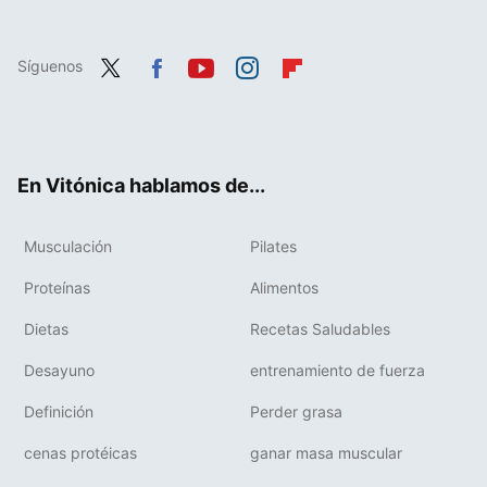
Síguenos
Twit
Fac
You
Inst
Flip
ter
ebo
tub
agr
boa
ok
e
am
rd
En Vitónica hablamos de...
Musculación
Pilates
Proteínas
Alimentos
Dietas
Recetas Saludables
Desayuno
entrenamiento de fuerza
Definición
Perder grasa
cenas protéicas
ganar masa muscular