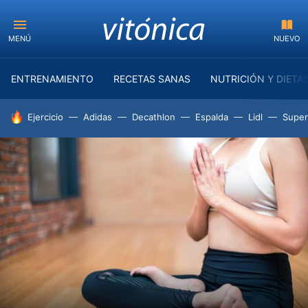
MENÚ
NUEVO
ENTRENAMIENTO
RECETAS SANAS
NUTRICIÓN Y DIETA
HOY SE HABLA DE
Ejercicio
Adidas
Decathlon
Espalda
Lidl
Supe