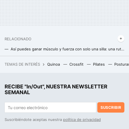
RELACIONADO
Así puedes ganar músculo y fuerza con solo una silla: una rutina sencilla para hacer en casa
El entrenamiento que llevará tus abdominales a otro nivel: se hace en casa y solo necesitarás una toalla
TEMAS DE INTERÉS
Quinoa
Crossfit
Pilates
Postura
Jugosa y sabrosa: los seis trucos para hacer la carne perfecta en la air fryer
Si crees que es bueno usar poleas para ganar músculo porque ofrecen tensión constante al músculo, debes saber esto
RECIBE "In/Out", NUESTRA NEWSLETTER
Cómo ganar músculo después de los 50: claves para una musculatura fuerte y saludable
SEMANAL
SUSCRIBIR
Suscribiéndote aceptas nuestra
política de privacidad