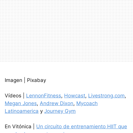
Imagen | Pixabay
Vídeos |
LennonFitness
,
Howcast
,
Livestrong.com
,
Megan Jones
,
Andrew Dixon
,
Mycoach
Latinoamerica
y
Journey Gym
En Vitónica |
Un circuito de entrenamiento HIIT que