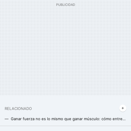
RELACIONADO
Ganar fuerza no es lo mismo que ganar músculo: cómo entrenar con pesas según lo que quieras potenciar
Método 3/7 para aumentar la masa muscular: en qué consiste y cómo introducirlo en nuestro entrenamiento de fuerza