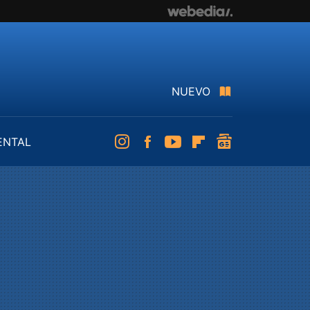
NUEVO
ENTAL
Instagram
Facebook
Youtube
Flipboard
googlenews