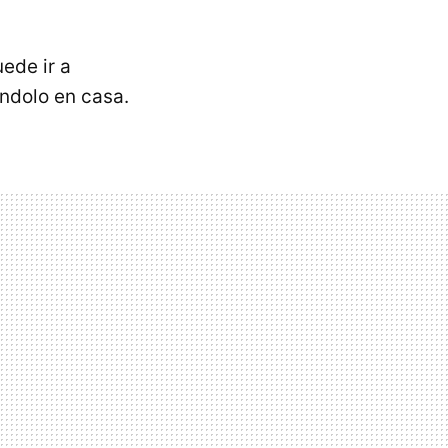
uede ir a
éndolo en casa.