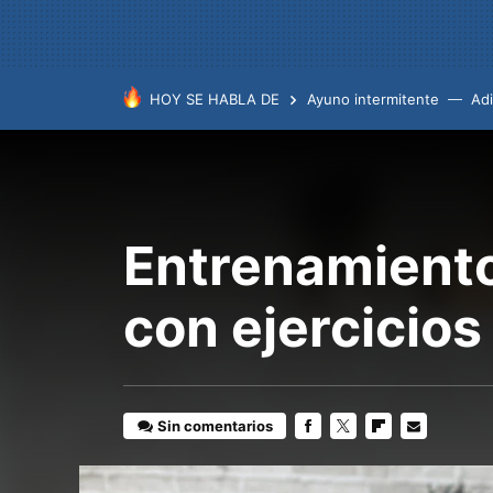
HOY SE HABLA DE
Ayuno intermitente
Ad
Entrenamiento
con ejercicios
Sin comentarios
FACEBOOK
TWITTER
FLIPBOARD
E-
MAIL