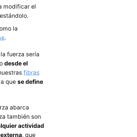
 modificar el
estándolo.
como la
se
.
la fuerza sería
io
desde el
 nuestras
fibras
 ya que
se define
rza abarca
rza también son
lquier actividad
 externa
, que