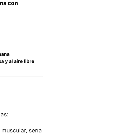
ina con
mana
y al aire libre
vas:
o muscular, sería