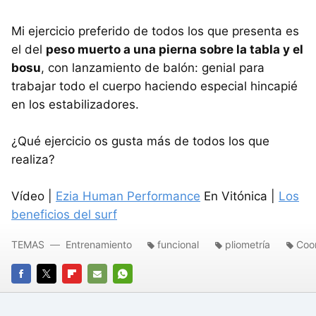
Mi ejercicio preferido de todos los que presenta es
el del
peso muerto a una pierna sobre la tabla y el
bosu
, con lanzamiento de balón: genial para
trabajar todo el cuerpo haciendo especial hincapié
en los estabilizadores.
¿Qué ejercicio os gusta más de todos los que
realiza?
Vídeo |
Ezia Human Performance
En Vitónica |
Los
beneficios del surf
TEMAS
Entrenamiento
funcional
pliometría
Coo
FACEBOOK
TWITTER
FLIPBOARD
E-
WHATSAPP
MAIL