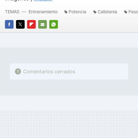
TEMAS
Entrenamiento
Potencia
Calistenia
Peso
FACEBOOK
TWITTER
FLIPBOARD
E-
WHATSAPP
MAIL
Comentarios cerrados