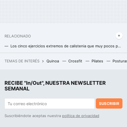
RELACIONADO
Los cinco ejercicios extremos de calistenia que muy pocos pueden hacer
Las cuatro claves para empezar a hacer calistenia a cualquier edad
TEMAS DE INTERÉS
Quinoa
Crossfit
Pilates
Postura
Jugosa y sabrosa: los seis trucos para hacer la carne perfecta en la air fryer
Si crees que es bueno usar poleas para ganar músculo porque ofrecen tensión constante al músculo, debes saber esto
RECIBE "In/Out", NUESTRA NEWSLETTER
Cómo ganar músculo después de los 50: claves para una musculatura fuerte y saludable
SEMANAL
SUSCRIBIR
Suscribiéndote aceptas nuestra
política de privacidad