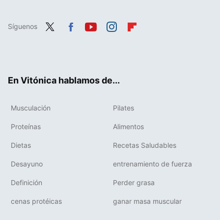
Síguenos
Twit
Fac
You
Inst
Flip
ter
ebo
tub
agr
boa
ok
e
am
rd
En Vitónica hablamos de...
Musculación
Pilates
Proteínas
Alimentos
Dietas
Recetas Saludables
Desayuno
entrenamiento de fuerza
Definición
Perder grasa
cenas protéicas
ganar masa muscular