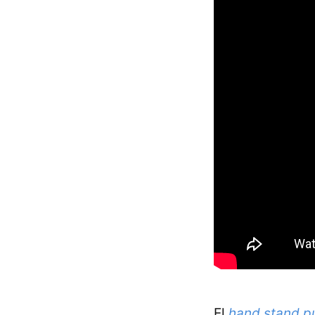
El
hand stand p