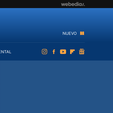
NUEVO
ENTAL
Instagram
Facebook
Youtube
Flipboard
googlenews