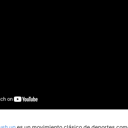
ush up
es un movimiento clásico de deportes como