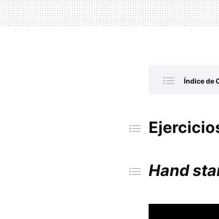
Índice de 
Ejercici
Hand st
Ejercicio
Muscle 
Pistol s
Full pla
Hand sta
Bander