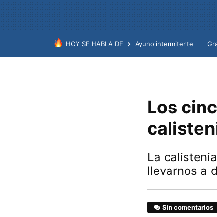
HOY SE HABLA DE
Ayuno intermitente
Gr
Los cinc
caliste
La calisteni
llevarnos a 
Sin comentarios