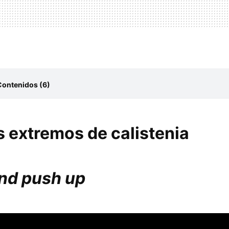
Contenidos (6)
os extremos de calistenia
and push up
s extremos de calistenia
up
quat
nche
nd push up
a humana