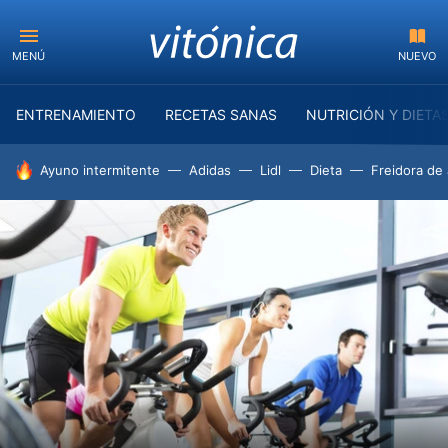
MENÚ
NUEVO
ENTRENAMIENTO
RECETAS SANAS
NUTRICIÓN Y DIETA
HOY SE HABLA DE
Ayuno intermitente
Adidas
Lidl
Dieta
Freidora de 