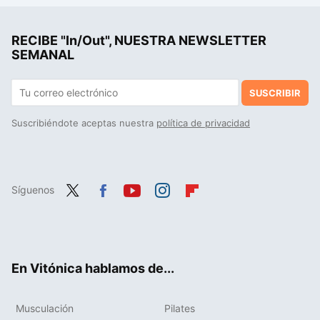
La postura de yoga perfecta para trabajar el abdomen en casa y lograr un six- pack soñado
RECIBE "In/Out", NUESTRA NEWSLETTER
Si crees que es bueno usar poleas para ganar músculo porque ofrecen tensión constante al músculo, debes saber esto
SEMANAL
SUSCRIBIR
Suscribiéndote aceptas nuestra
política de privacidad
Síguenos
Twit
Fac
You
Inst
Flip
ter
ebo
tub
agr
boa
ok
e
am
rd
En Vitónica hablamos de...
Musculación
Pilates