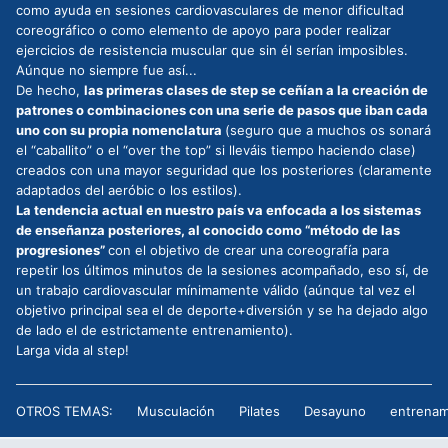
como ayuda en sesiones cardiovasculares de menor dificultad
coreográfico o como elemento de apoyo para poder realizar
ejercicios de resistencia muscular que sin él serían imposibles.
Aúnque no siempre fue así...
De hecho,
las primeras clases de step se ceñían a la creación de
patrones o combinaciones con una serie de pasos que iban cada
uno con su propia nomenclatura
(seguro que a muchos os sonará
el “caballito” o el “over the top” si lleváis tiempo haciendo clase)
creados con una mayor seguridad que los posteriores (claramente
adaptados del aeróbic o los estilos).
La tendencia actual en nuestro país va enfocada a los sistemas
de enseñanza posteriores, al conocido como “método de las
progresiones”
con el objetivo de crear una coreografía para
repetir los últimos minutos de la sesiones acompañado, eso sí, de
un trabajo cardiovascular mínimamente válido (aúnque tal vez el
objetivo principal sea el de deporte+diversión y se ha dejado algo
de lado el de estrictamente entrenamiento).
Larga vida al step!
OTROS TEMAS:
Musculación
Pilates
Desayuno
entrenam