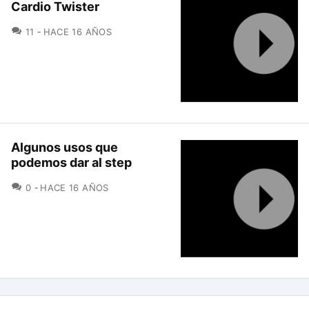
Cardio Twister
COMENTARIOS
11
HACE 16 AÑOS
Algunos usos que
podemos dar al step
COMENTARIOS
0
HACE 16 AÑOS