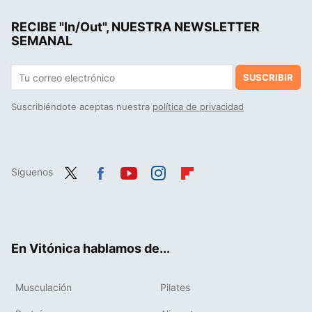
RECIBE "In/Out", NUESTRA NEWSLETTER
SEMANAL
SUSCRIBIR
Suscribiéndote aceptas nuestra
política de privacidad
Síguenos
Twit
Fac
You
Inst
Flip
ter
ebo
tub
agr
boa
ok
e
am
rd
En Vitónica hablamos de...
Musculación
Pilates