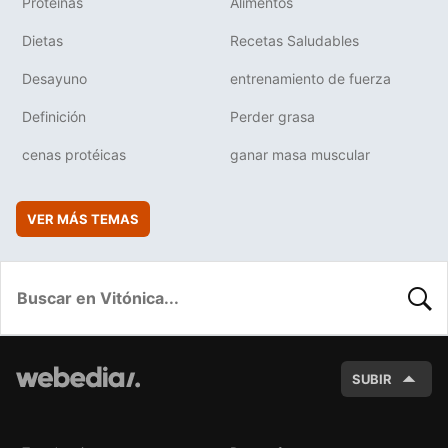
Proteínas
Alimentos
Dietas
Recetas Saludables
Desayuno
entrenamiento de fuerza
Definición
Perder grasa
cenas protéicas
ganar masa muscular
VER MÁS TEMAS
BUSC
SUBIR