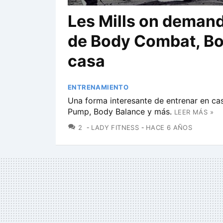
Les Mills on demand
de Body Combat, B
casa
ENTRENAMIENTO
Una forma interesante de entrenar en ca
Pump, Body Balance y más.
LEER MÁS »
COMENTARIOS
2
LADY FITNESS
HACE 6 AÑOS