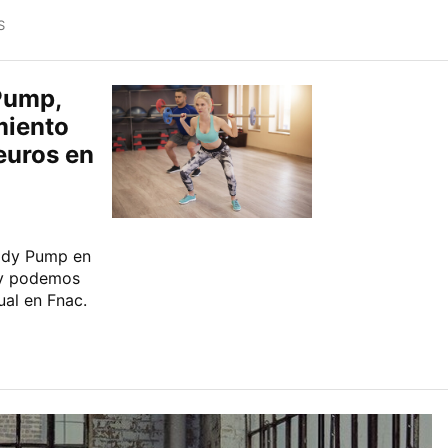
S
Pump,
miento
euros en
Body Pump en
 y podemos
ual en Fnac.