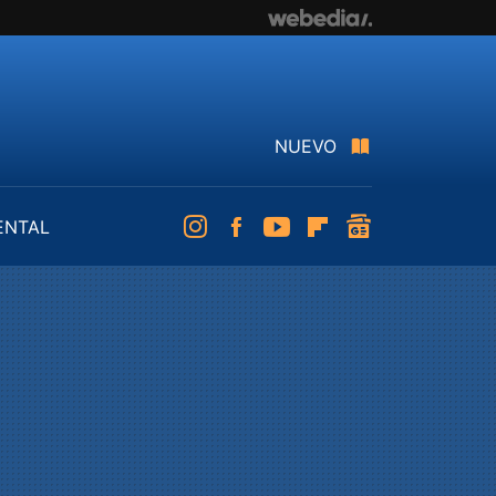
NUEVO
ENTAL
Instagram
Facebook
Youtube
Flipboard
googlenews