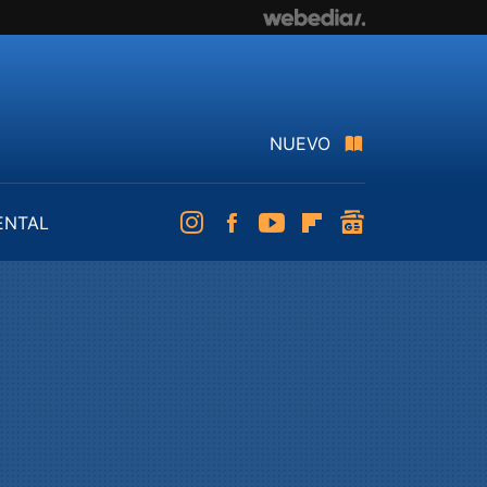
NUEVO
ENTAL
Instagram
Facebook
Youtube
Flipboard
googlenews