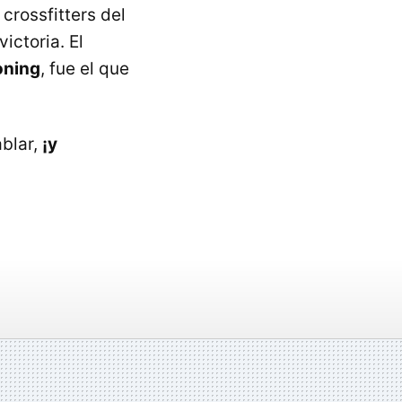
crossfitters del
ictoria. El
oning
, fue el que
blar,
¡y