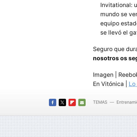
Invitational:
mundo se ven 
equipo estad
se llevó el ga
Seguro que dura
nosotros os se
Imagen | Reebo
En Vitónica |
Lo
TEMAS
Entrenami
FACEBOOK
TWITTER
FLIPBOARD
E-
MAIL