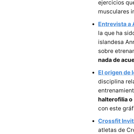
ejercicios qu
musculares im
Entrevista a 
la que ha sid
islandesa Ann
sobre etrenam
nada de acue
El origen de 
disciplina re
entrenamient
halterofilia 
con este gráf
Crossfit Invit
atletas de Cr