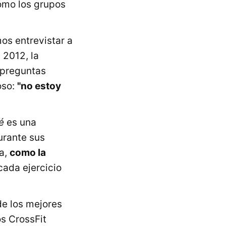
como los grupos
os entrevistar a
 2012, la
 preguntas
oso:
"no estoy
é
es una
durante sus
ra,
como la
cada ejercicio
e los mejores
os CrossFit