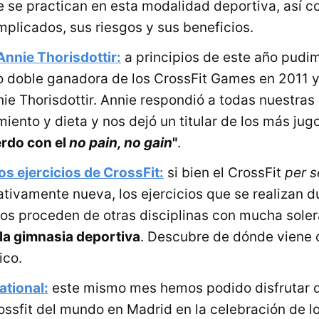
e se practican en esta modalidad deportiva, así 
plicados, sus riesgos y sus beneficios.
Annie Thorisdottir:
a principios de este año pudim
o doble ganadora de los CrossFit Games en 2011 y
ie Thorisdottir. Annie respondió a todas nuestras
iento y dieta y nos dejó un titular de los más jug
rdo con el
no pain, no gain
"
.
los ejercicios de CrossFit:
si bien el CrossFit
per s
lativamente nueva, los ejercicios que se realizan 
os proceden de otras disciplinas con mucha sole
o la gimnasia deportiva
. Descubre de dónde viene 
ico.
ational:
este mismo mes hemos podido disfrutar d
ossfit del mundo en Madrid en la celebración de l