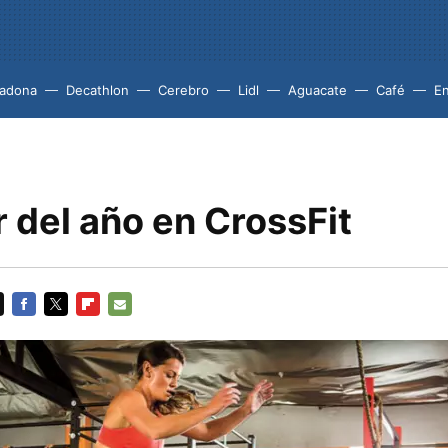
adona
Decathlon
Cerebro
Lidl
Aguacate
Café
En
 del año en CrossFit
FACEBOOK
TWITTER
FLIPBOARD
E-
MAIL