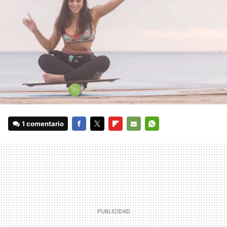
1 comentario
FACEBOOK
TWITTER
FLIPBOARD
E-
WHATSAPP
MAIL