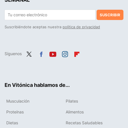
SUSCRIBIR
Suscribiéndote aceptas nuestra
política de privacidad
Síguenos
Twit
Fac
You
Inst
Flip
ter
ebo
tub
agr
boa
ok
e
am
rd
En Vitónica hablamos de...
Musculación
Pilates
Proteínas
Alimentos
Dietas
Recetas Saludables