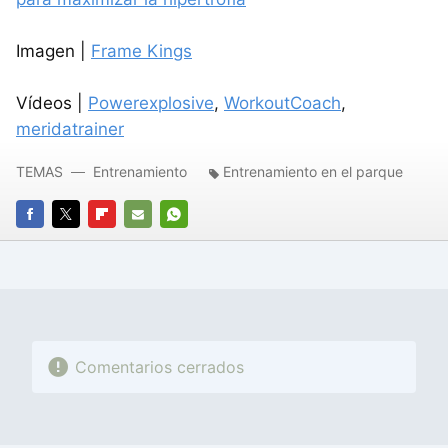
Imagen |
Frame Kings
Vídeos |
Powerexplosive
,
WorkoutCoach
,
meridatrainer
TEMAS
Entrenamiento
Entrenamiento en el parque
FACEBOOK
TWITTER
FLIPBOARD
E-
WHATSAPP
MAIL
Comentarios cerrados