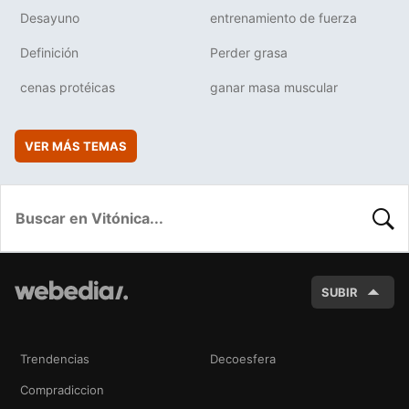
Desayuno
entrenamiento de fuerza
Definición
Perder grasa
cenas protéicas
ganar masa muscular
VER MÁS TEMAS
BUSC
SUBIR
Trendencias
Decoesfera
Compradiccion