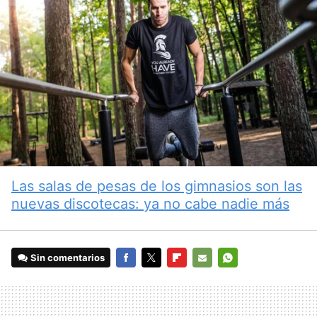
Las salas de pesas de los gimnasios son las
nuevas discotecas: ya no cabe nadie más
Sin comentarios
FACEBOOK
TWITTER
FLIPBOARD
E-
WHATSAPP
MAIL