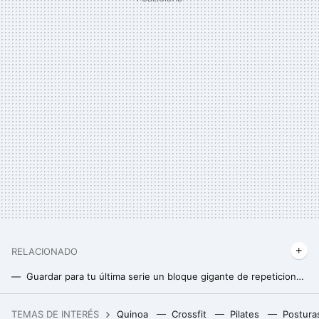
RELACIONADO
Guardar para tu última serie un bloque gigante de repeticiones, ¿realmente funciona para ganar masa muscular?
La verdadera razón por la que deberías usar la técnica del dropset
TEMAS DE INTERÉS
Quinoa
Crossfit
Pilates
Postura