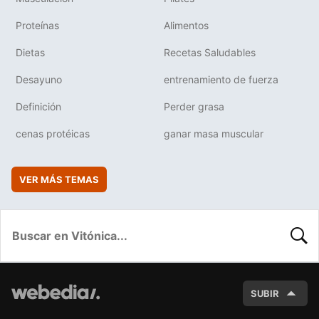
Proteínas
Alimentos
Dietas
Recetas Saludables
Desayuno
entrenamiento de fuerza
Definición
Perder grasa
cenas protéicas
ganar masa muscular
VER MÁS TEMAS
BUSC
SUBIR