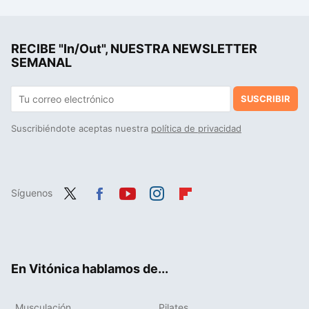
Si te salió el Niño Dios en la rosca, aprende a hacer tamales de rajas con queso y salsa verde con la receta y consejos de Yuri de Gortari
Olvídate de las divisiones de entrenamiento clásicas: la forma de ganar masa muscular sin ser tan estrictos
RECIBE "In/Out", NUESTRA NEWSLETTER
Las claves que debe cumplir un entrenamiento para perder grasa con éxito este 2025, según la ciencia
SEMANAL
SUSCRIBIR
Suscribiéndote aceptas nuestra
política de privacidad
Síguenos
Twit
Fac
You
Inst
Flip
ter
ebo
tub
agr
boa
ok
e
am
rd
En Vitónica hablamos de...
Musculación
Pilates