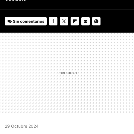
Sin comentarios
FACEBOOK
TWITTER
FLIPBOARD
E-
WHATSAPP
MAIL
29 Octubre 2024