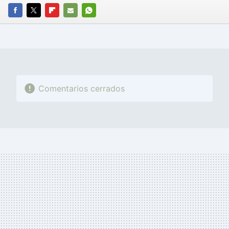
FACEBOOK
TWITTER
FLIPBOARD
E-
WHATSAPP
MAIL
Comentarios cerrados