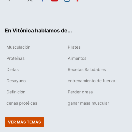
Twit
Fac
You
Inst
Flip
ter
ebo
tub
agr
boa
ok
e
am
rd
En Vitónica hablamos de...
Musculación
Pilates
Proteínas
Alimentos
Dietas
Recetas Saludables
Desayuno
entrenamiento de fuerza
Definición
Perder grasa
cenas protéicas
ganar masa muscular
VER MÁS TEMAS