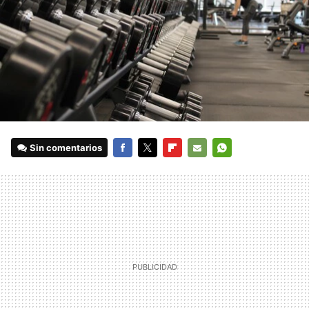
Sin comentarios
FACEBOOK
TWITTER
FLIPBOARD
E-
WHATSAPP
MAIL