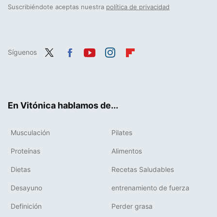
Suscribiéndote aceptas nuestra
política de privacidad
Síguenos
Twit
Fac
You
Inst
Flip
ter
ebo
tub
agr
boa
ok
e
am
rd
En Vitónica hablamos de...
Musculación
Pilates
Proteínas
Alimentos
Dietas
Recetas Saludables
Desayuno
entrenamiento de fuerza
Definición
Perder grasa