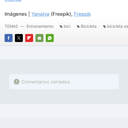
Imágenes |
Yanalya
(Freepik),
Freepik
TEMAS
Entrenamiento
bici
Bicicleta
bicicleta e
FACEBOOK
TWITTER
FLIPBOARD
E-
WHATSAPP
MAIL
Comentarios cerrados