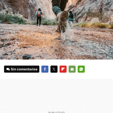
Sin comentarios
FACEBOOK
TWITTER
FLIPBOARD
E-
WHATSAPP
MAIL