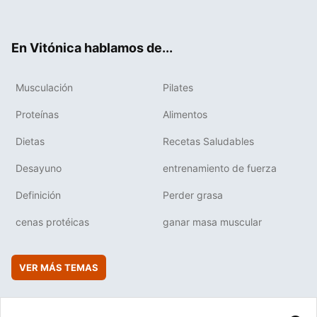
ter
ebo
tub
agr
boa
ok
e
am
rd
En Vitónica hablamos de...
Musculación
Pilates
Proteínas
Alimentos
Dietas
Recetas Saludables
Desayuno
entrenamiento de fuerza
Definición
Perder grasa
cenas protéicas
ganar masa muscular
VER MÁS TEMAS