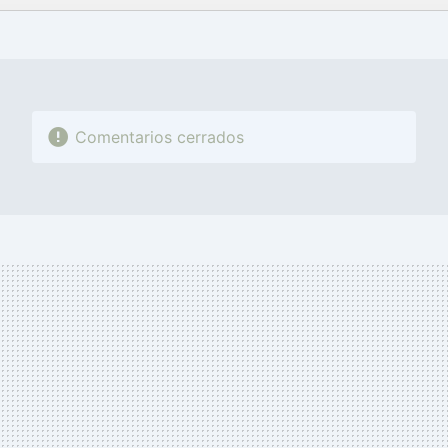
FACEBOOK
TWITTER
FLIPBOARD
E-
WHATSAPP
MAIL
Comentarios cerrados