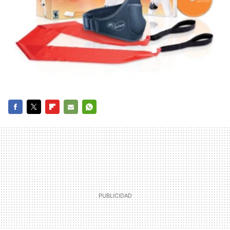
FACEBOOK
TWITTER
FLIPBOARD
E-
WHATSAPP
MAIL