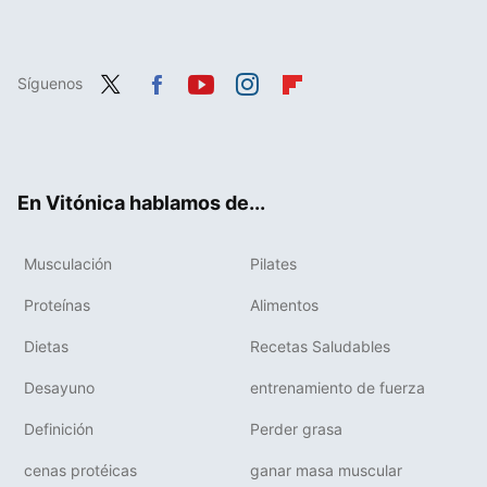
Síguenos
Twit
Fac
You
Inst
Flip
ter
ebo
tub
agr
boa
ok
e
am
rd
En Vitónica hablamos de...
Musculación
Pilates
Proteínas
Alimentos
Dietas
Recetas Saludables
Desayuno
entrenamiento de fuerza
Definición
Perder grasa
cenas protéicas
ganar masa muscular