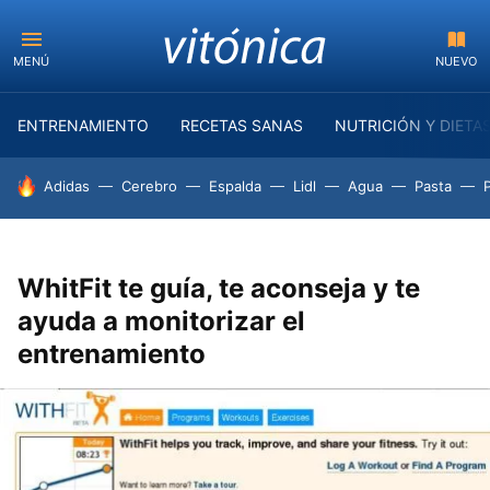
MENÚ
NUEVO
ENTRENAMIENTO
RECETAS SANAS
NUTRICIÓN Y DIETA
HOY SE HABLA DE
Adidas
Cerebro
Espalda
Lidl
Agua
Pasta
WhitFit te guía, te aconseja y te
ayuda a monitorizar el
entrenamiento