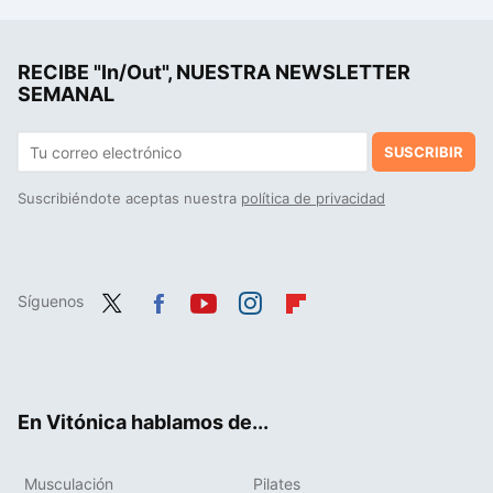
RECIBE "In/Out", NUESTRA NEWSLETTER
SEMANAL
SUSCRIBIR
Suscribiéndote aceptas nuestra
política de privacidad
Síguenos
Twit
Fac
You
Inst
Flip
ter
ebo
tub
agr
boa
ok
e
am
rd
En Vitónica hablamos de...
Musculación
Pilates