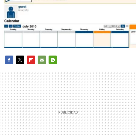
FACEBOOK
TWITTER
FLIPBOARD
E-
WHATSAPP
MAIL