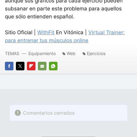
aunque sus gráficos para cada ejercicio pueden
subsanar en parte este problema para aquellos
que sólo entienden español.
Sitio Oficial |
WithFit
En Vitónica |
Virtual Trainer:
para entrenar tus músculos online
TEMAS
Equipamiento
Web
Ejercicios
FACEBOOK
TWITTER
FLIPBOARD
E-
WHATSAPP
MAIL
Comentarios cerrados