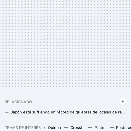
RELACIONADO
Japón está sufriendo un récord de quiebras de locales de ramen. Y en parte es fruto de la "barrera de los 1.000 yenes"
TEMAS DE INTERÉS
Quinoa
Crossfit
Pilates
Postura