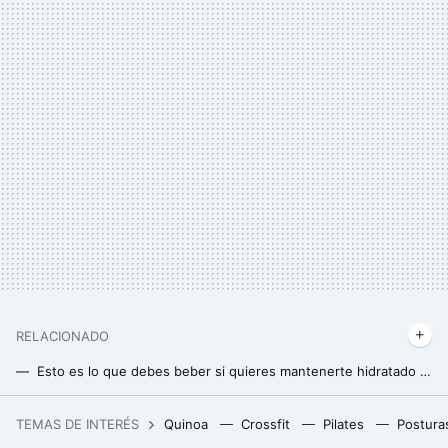
RELACIONADO
Esto es lo que debes beber si quieres mantenerte hidratado durante tus entrenamientos
Conoce todos los métodos anticonceptivos que se pueden usar: más allá de los preservativos y anticonceptivos orales
TEMAS DE INTERÉS
Quinoa
Crossfit
Pilates
Postura
Todos usando el método japonés para ordenar la vajilla y yo me apaño con este accesorio de Ikea