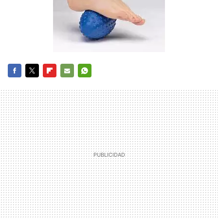
FACEBOOK
TWITTER
FLIPBOARD
E-
WHATSAPP
MAIL