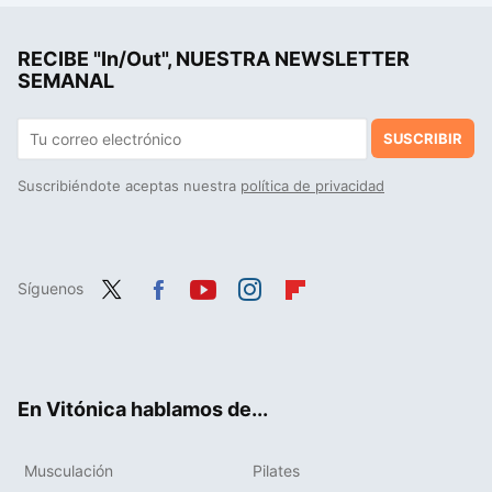
RECIBE "In/Out", NUESTRA NEWSLETTER
SEMANAL
SUSCRIBIR
Suscribiéndote aceptas nuestra
política de privacidad
Síguenos
Twit
Fac
You
Inst
Flip
ter
ebo
tub
agr
boa
ok
e
am
rd
En Vitónica hablamos de...
Musculación
Pilates