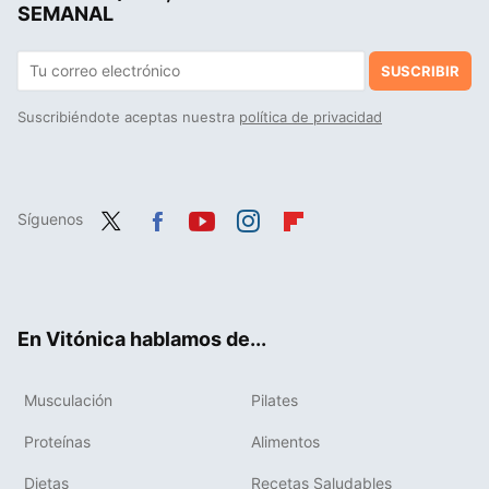
SEMANAL
SUSCRIBIR
Suscribiéndote aceptas nuestra
política de privacidad
Síguenos
Twit
Fac
You
Inst
Flip
ter
ebo
tub
agr
boa
ok
e
am
rd
En Vitónica hablamos de...
Musculación
Pilates
Proteínas
Alimentos
Dietas
Recetas Saludables