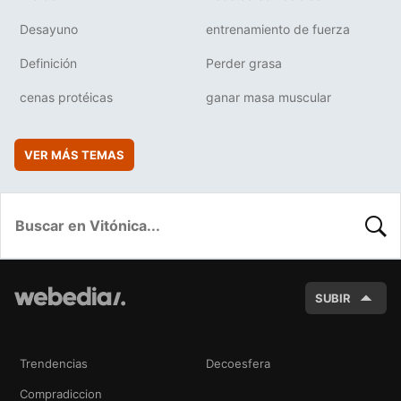
Desayuno
entrenamiento de fuerza
Definición
Perder grasa
cenas protéicas
ganar masa muscular
VER MÁS TEMAS
BUSC
SUBIR
Trendencias
Decoesfera
Compradiccion