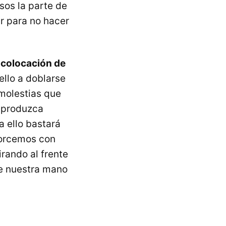
sos la parte de
r para no hacer
a
colocación de
ello a doblarse
 molestias que
e produzca
a ello bastará
forcemos con
irando al frente
e nuestra mano