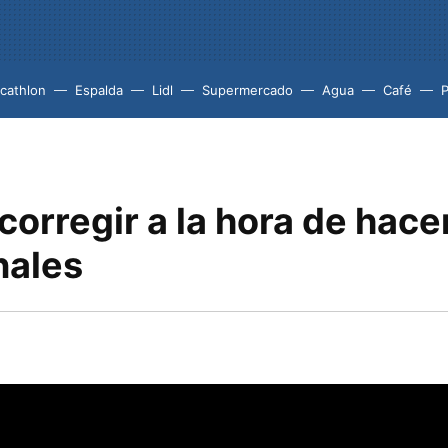
cathlon
Espalda
Lidl
Supermercado
Agua
Café
P
 corregir a la hora de hace
nales