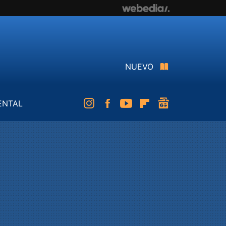
NUEVO
ENTAL
Instagram
Facebook
Youtube
Flipboard
googlenews