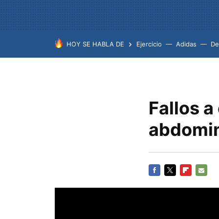
HOY SE HABLA DE
Ejercicio
Adidas
De
Fallos a
abdomi
FACEBOOK
TWITTER
FLIPBOARD
E-
MAIL