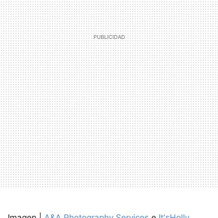
Imagen |
A&A Photography Services
e
It'sHolly