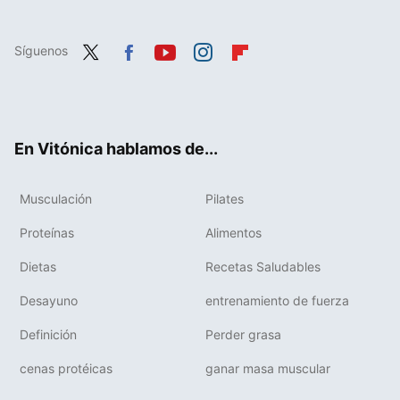
Síguenos
Twit
Fac
You
Inst
Flip
ter
ebo
tub
agr
boa
ok
e
am
rd
En Vitónica hablamos de...
Musculación
Pilates
Proteínas
Alimentos
Dietas
Recetas Saludables
Desayuno
entrenamiento de fuerza
Definición
Perder grasa
cenas protéicas
ganar masa muscular