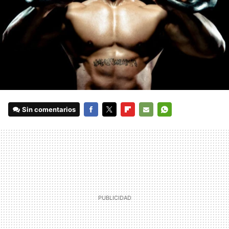
Sin comentarios
FACEBOOK
TWITTER
FLIPBOARD
E-
WHATSAPP
MAIL