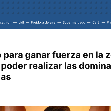
cathlon
Lidl
Freidora de aire
Supermercado
Café
Pr
 para ganar fuerza en la 
 poder realizar las domin
mas