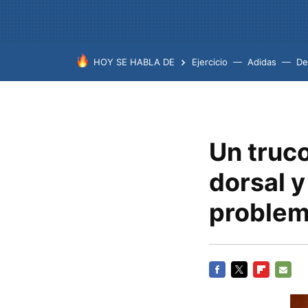
HOY SE HABLA DE
Ejercicio
Adidas
De
Un truco
dorsal y
proble
FACEBOOK
TWITTER
FLIPBOARD
E-
MAIL