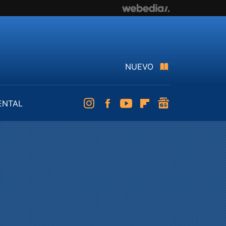
NUEVO
ENTAL
Instagram
Facebook
Youtube
Flipboard
googlenews