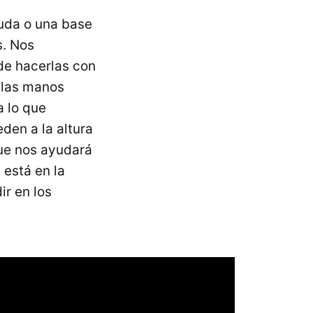
da o una base
s. Nos
de hacerlas con
 las manos
a lo que
den a la altura
que nos ayudará
 está en la
r en los