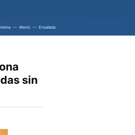
oteína
Menú
Ensalada
zona
adas sin