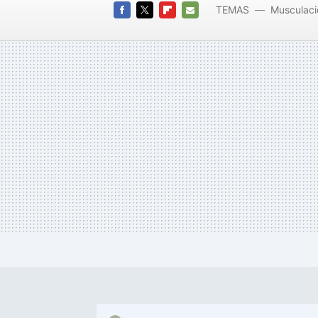
TEMAS
Musculaci
muscular
FACEBOOK
TWITTER
FLIPBOARD
E-
MAIL