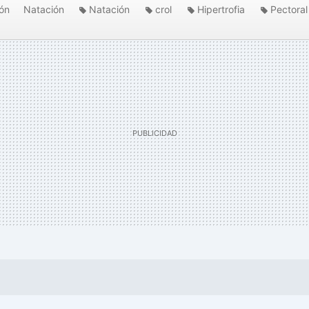
ón
Natación
Natación
crol
Hipertrofia
Pectoral
Nadar
Piscina