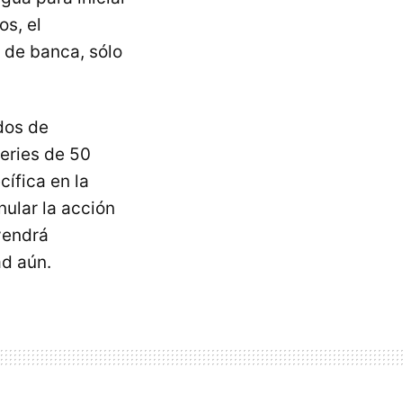
os, el
 de banca, sólo
dos de
series de 50
ífica en la
ular la acción
 vendrá
ad aún.