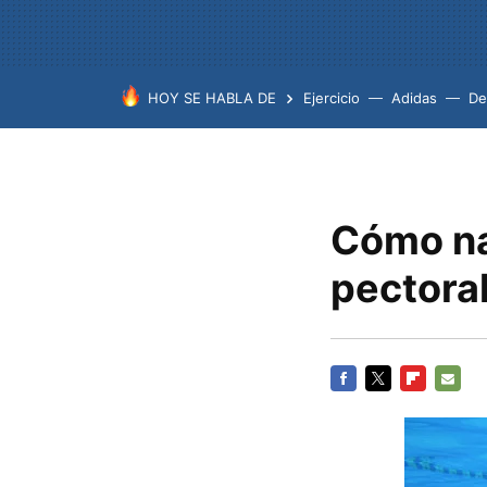
HOY SE HABLA DE
Ejercicio
Adidas
De
Cómo na
pectora
FACEBOOK
TWITTER
FLIPBOARD
E-
MAIL