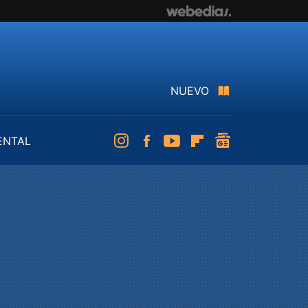
NUEVO
ENTAL
Instagram
Facebook
Youtube
Flipboard
googlenews