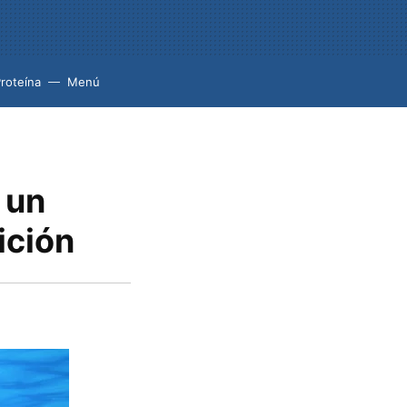
roteína
Menú
 un
ición