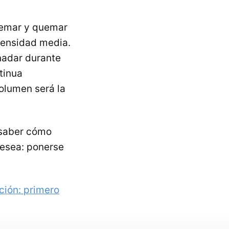
uemar y quemar
tensidad media.
nadar durante
tinua
volumen será la
e saber cómo
 desea: ponerse
ción: primero