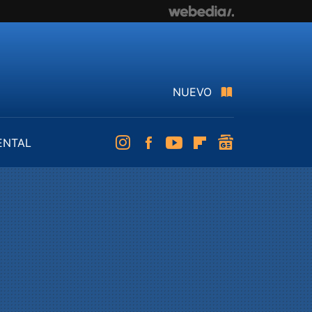
NUEVO
ENTAL
Instagram
Facebook
Youtube
Flipboard
googlenews