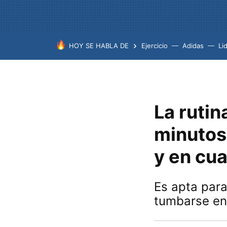
HOY SE HABLA DE
Ejercicio
Adidas
Lid
La rutin
minutos,
y en cua
Es apta para
tumbarse en 