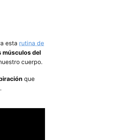
ra esta
rutina de
es músculos del
nuestro cuerpo.
piración
que
.