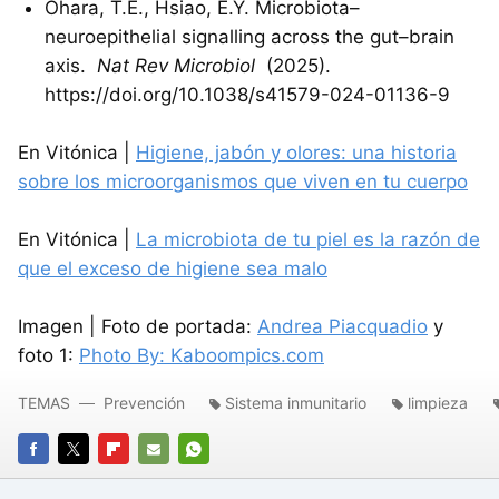
Ohara, T.E., Hsiao, E.Y. Microbiota–
neuroepithelial signalling across the gut–brain
axis.
Nat Rev Microbiol
(2025).
https://doi.org/10.1038/s41579-024-01136-9
En Vitónica |
Higiene, jabón y olores: una historia
sobre los microorganismos que viven en tu cuerpo
En Vitónica |
La microbiota de tu piel es la razón de
que el exceso de higiene sea malo
Imagen | Foto de portada:
Andrea Piacquadio
y
foto 1:
Photo By: Kaboompics.com
TEMAS
Prevención
Sistema inmunitario
limpieza
FACEBOOK
TWITTER
FLIPBOARD
E-
WHATSAPP