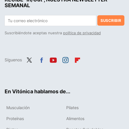
SEMANAL
SUSCRIBIR
Suscribiéndote aceptas nuestra
política de privacidad
Síguenos
Twit
Fac
You
Inst
Flip
ter
ebo
tub
agr
boa
ok
e
am
rd
En Vitónica hablamos de...
Musculación
Pilates
Proteínas
Alimentos