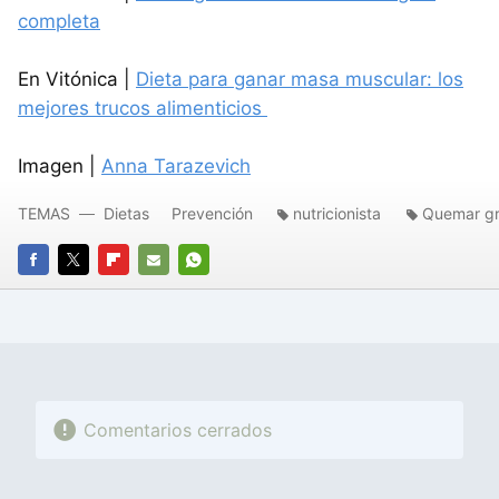
completa
En Vitónica |
Dieta para ganar masa muscular: los
mejores trucos alimenticios
Imagen |
Anna Tarazevich
TEMAS
Dietas
Prevención
nutricionista
Quemar g
FACEBOOK
TWITTER
FLIPBOARD
E-
WHATSAPP
MAIL
Comentarios cerrados