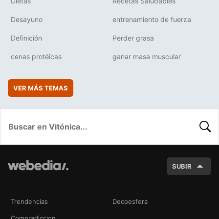
Dietas
Recetas Saludables
Desayuno
entrenamiento de fuerza
Definición
Perder grasa
cenas protéicas
ganar masa muscular
VER MÁS TEMAS
BUSC
SUBIR
Trendencias
Decoesfera
Compradiccion