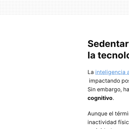
Sedentari
la tecnol
La
inteligencia a
impactando posi
Sin embargo, ha
cognitivo
.
Aunque el térm
inactividad físi