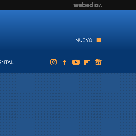
NUEVO
ENTAL
Instagram
Facebook
Youtube
Flipboard
googlenews