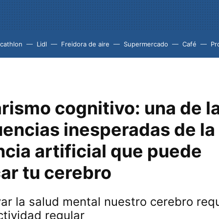
cathlon
Lidl
Freidora de aire
Supermercado
Café
Pr
rismo cognitivo: una de l
encias inesperadas de la
ncia artificial que puede
ar tu cerebro
ar la salud mental nuestro cerebro req
ctividad regular