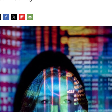
FACEBOOK
TWITTER
FLIPBOARD
E-
MAIL