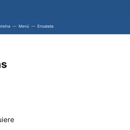
oteína
Menú
Ensalada
as
uiere