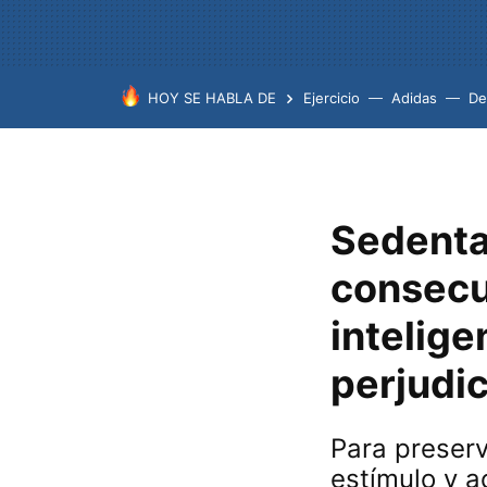
HOY SE HABLA DE
Ejercicio
Adidas
De
Sedenta
consecu
intelige
perjudic
Para preserv
estímulo y a