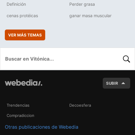
Definición
Perder grasa
cenas protéicas
ganar masa muscular
VER MÁS TEMAS
BUSC
SUBIR
Trendencias
Decoesfera
Compradiccion
Otras publicaciones de Webedia