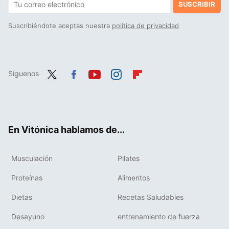
SUSCRIBIR
Suscribiéndote aceptas nuestra
política de privacidad
Síguenos
Twit
Fac
You
Inst
Flip
ter
ebo
tub
agr
boa
ok
e
am
rd
En Vitónica hablamos de...
Musculación
Pilates
Proteínas
Alimentos
Dietas
Recetas Saludables
Desayuno
entrenamiento de fuerza