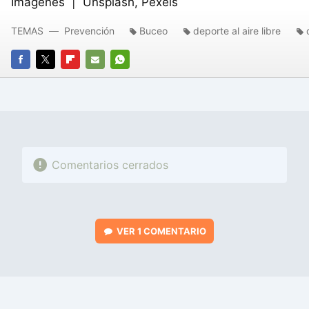
Imágenes | Unsplash, Pexels
TEMAS
Prevención
Buceo
deporte al aire libre
FACEBOOK
TWITTER
FLIPBOARD
E-
WHATSAPP
MAIL
Comentarios cerrados
VER
1 COMENTARIO