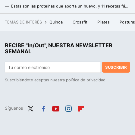
Estas son las proteínas que aporta un huevo, y 11 recetas fáciles para aprovecharlas
La gran ventaja de la proteína de semilla de calabaza frente a otras proteínas vegetales
TEMAS DE INTERÉS
Quinoa
Crossfit
Pilates
Postura
La debacle demográfica en Europa, expuesta en este mapa con un invitado engañoso: Mónaco
Roberto Vidal, nutricionista: "el magnesio de Mercadona está compuesto por carbonato de magnesio siendo una de las formas que peor se absorbe"
RECIBE "In/Out", NUESTRA NEWSLETTER
SEMANAL
SUSCRIBIR
Suscribiéndote aceptas nuestra
política de privacidad
Síguenos
Twit
Fac
You
Inst
Flip
ter
ebo
tub
agr
boa