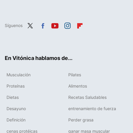
Síguenos
Twit
Fac
You
Inst
Flip
ter
ebo
tub
agr
boa
ok
e
am
rd
En Vitónica hablamos de...
Musculación
Pilates
Proteínas
Alimentos
Dietas
Recetas Saludables
Desayuno
entrenamiento de fuerza
Definición
Perder grasa
cenas protéicas
ganar masa muscular