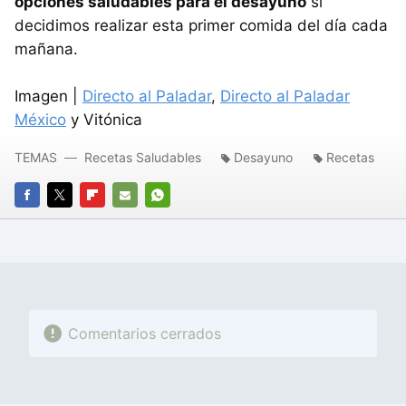
opciones saludables para el desayuno
si
decidimos realizar esta primer comida del día cada
mañana.
Imagen |
Directo al Paladar
,
Directo al Paladar
México
y Vitónica
TEMAS
Recetas Saludables
Desayuno
Recetas
FACEBOOK
TWITTER
FLIPBOARD
E-
WHATSAPP
MAIL
Comentarios cerrados