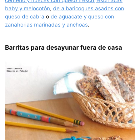
centeno y nueces con queso fresco, espinacas
baby y melocotón
,
de albaricoques asados con
queso de cabra
o
de aguacate y queso con
zanahorias marinadas y anchoas
.
Barritas para desayunar fuera de casa