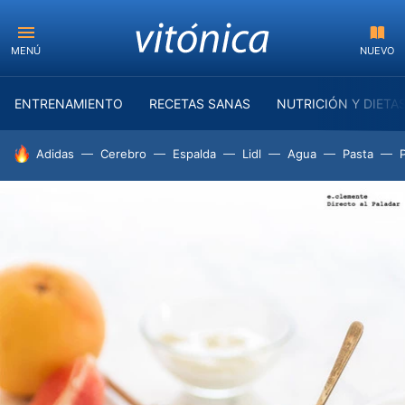
MENÚ
NUEVO
ENTRENAMIENTO
RECETAS SANAS
NUTRICIÓN Y DIETA
HOY SE HABLA DE
Adidas
Cerebro
Espalda
Lidl
Agua
Pasta