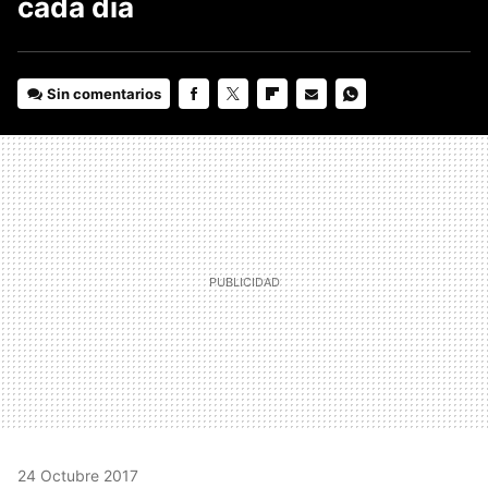
cada día
Sin comentarios
FACEBOOK
TWITTER
FLIPBOARD
E-
WHATSAPP
MAIL
24 Octubre 2017