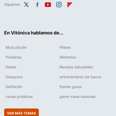
Síguenos
Twit
Fac
You
Inst
Flip
ter
ebo
tub
agr
boa
ok
e
am
rd
En Vitónica hablamos de...
Musculación
Pilates
Proteínas
Alimentos
Dietas
Recetas Saludables
Desayuno
entrenamiento de fuerza
Definición
Perder grasa
cenas protéicas
ganar masa muscular
VER MÁS TEMAS