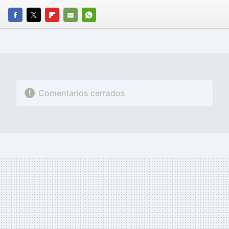
FACEBOOK
TWITTER
FLIPBOARD
E-
WHATSAPP
MAIL
Comentarios cerrados