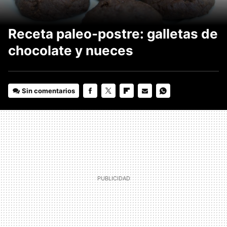
Receta paleo-postre: galletas de
chocolate y nueces
Sin comentarios
FACEBOOK
TWITTER
FLIPBOARD
E-
WHATSAPP
MAIL