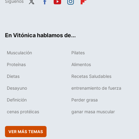
Síguenos
Twit
Fac
You
Inst
Flip
ter
ebo
tub
agr
boa
ok
e
am
rd
En Vitónica hablamos de...
Musculación
Pilates
Proteínas
Alimentos
Dietas
Recetas Saludables
Desayuno
entrenamiento de fuerza
Definición
Perder grasa
cenas protéicas
ganar masa muscular
VER MÁS TEMAS