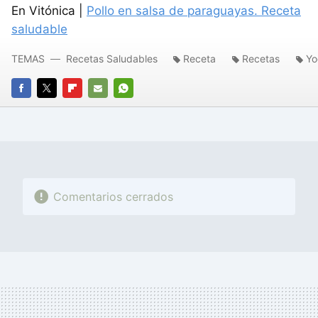
En Vitónica |
Pollo en salsa de paraguayas. Receta
saludable
TEMAS
Recetas Saludables
Receta
Recetas
Yo
FACEBOOK
TWITTER
FLIPBOARD
E-
WHATSAPP
MAIL
Comentarios cerrados