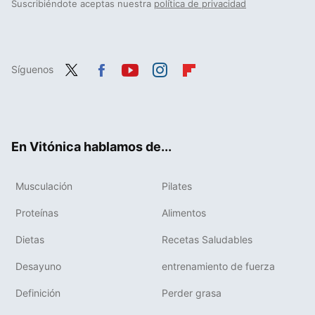
Suscribiéndote aceptas nuestra
política de privacidad
Síguenos
Twit
Fac
You
Inst
Flip
ter
ebo
tub
agr
boa
ok
e
am
rd
En Vitónica hablamos de...
Musculación
Pilates
Proteínas
Alimentos
Dietas
Recetas Saludables
Desayuno
entrenamiento de fuerza
Definición
Perder grasa