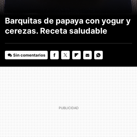
Barquitas de papaya con yogur y
cerezas. Receta saludable
Sin comentarios
FACEBOOK
TWITTER
FLIPBOARD
E-
WHATSAPP
MAIL