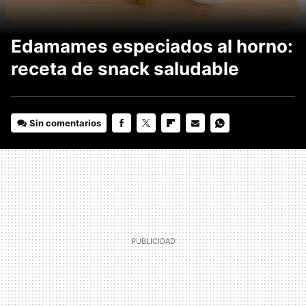
Edamames especiados al horno:
receta de snack saludable
Sin comentarios
FACEBOOK
TWITTER
FLIPBOARD
E-
WHATSAPP
MAIL