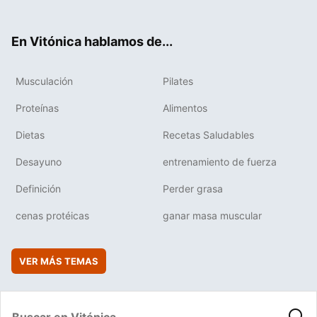
ter
ebo
tub
agr
boa
ok
e
am
rd
En Vitónica hablamos de...
Musculación
Pilates
Proteínas
Alimentos
Dietas
Recetas Saludables
Desayuno
entrenamiento de fuerza
Definición
Perder grasa
cenas protéicas
ganar masa muscular
VER MÁS TEMAS