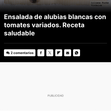
Ensalada de alubias blancas con
tomates variados. Receta
saludable
2 comentarios
FACEBOOK
TWITTER
FLIPBOARD
E-
WHATSAPP
MAIL