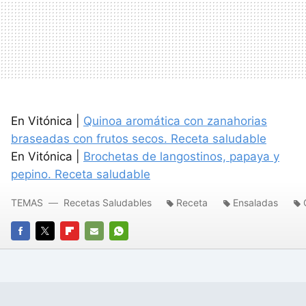
En Vitónica |
Quinoa aromática con zanahorias
braseadas con frutos secos. Receta saludable
En Vitónica |
Brochetas de langostinos, papaya y
pepino. Receta saludable
TEMAS
Recetas Saludables
Receta
Ensaladas
FACEBOOK
TWITTER
FLIPBOARD
E-
WHATSAPP
MAIL