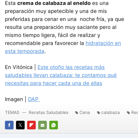
Esta
crema de calabaza al eneldo
es una
preparación muy apetecible y una de mis
preferidas para cenar en una noche fría, ya que
resulta una preparación muy saciante pero al
mismo tiempo ligera, fácil de realizar y
recomendable para favorecer la
hidratación en
esta temporada
.
En Vitónica |
Este otoño las recetas más
saludables llevan calabaza: te contamos qué
necesitas para hacer cada una de ellas
Imagen |
DAP
TEMAS
Recetas Saludables
Cena
calabaza
Re
FACEBOOK
TWITTER
FLIPBOARD
E-
WHATSAPP