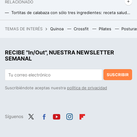
RELACIONADO
Tortitas de calabaza con sólo tres ingredientes: receta saludable, fácil y rica en proteínas
Harvard desvela cómo lograr un desayuno saludable con sólo tres ingredientes
TEMAS DE INTERÉS
Quinoa
Crossfit
Pilates
Postura
Ya sabíamos que los superyates eran mansiones flotantes: el de Roman Abramovich es una fortaleza flotante con escudo antimisiles
RECIBE "In/Out", NUESTRA NEWSLETTER
SEMANAL
SUSCRIBIR
Suscribiéndote aceptas nuestra
política de privacidad
Síguenos
Twit
Fac
You
Inst
Flip
ter
ebo
tub
agr
boa