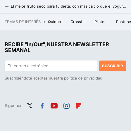
El mejor fruto seco para tu dieta, con más calcio que el yogur y más hierro que las lentejas
Mito o realidad: el aceite de pescado omega-3 está asociado con la pérdida de peso y el aumento de masa muscular
TEMAS DE INTERÉS
Quinoa
Crossfit
Pilates
Postura
El outlet de MediaMarkt tiene esta PlayStation 5 Pro rebajada, que sale por casi 100 euros menos
RECIBE "In/Out", NUESTRA NEWSLETTER
SEMANAL
SUSCRIBIR
Suscribiéndote aceptas nuestra
política de privacidad
Síguenos
Twit
Fac
You
Inst
Flip
ter
ebo
tub
agr
boa