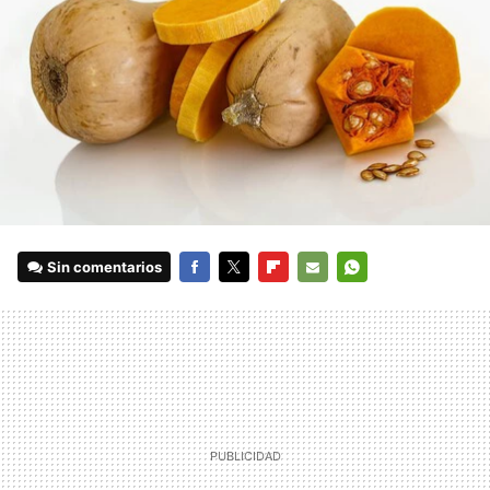
Sin comentarios
FACEBOOK
TWITTER
FLIPBOARD
E-
WHATSAPP
MAIL