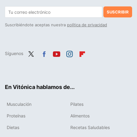
SUSCRIBIR
Suscribiéndote aceptas nuestra
política de privacidad
Síguenos
Twit
Fac
You
Inst
Flip
ter
ebo
tub
agr
boa
ok
e
am
rd
En Vitónica hablamos de...
Musculación
Pilates
Proteínas
Alimentos
Dietas
Recetas Saludables