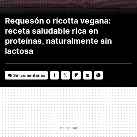
Requesón o ricotta vegana:
receta saludable rica en
proteínas, naturalmente sin
lactosa
Sin comentarios
FACEBOOK
TWITTER
FLIPBOARD
E-
WHATSAPP
MAIL