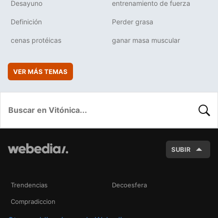
Desayuno
entrenamiento de fuerza
Definición
Perder grasa
cenas protéicas
ganar masa muscular
VER MÁS TEMAS
BUSC
SUBIR
Trendencias
Decoesfera
Compradiccion