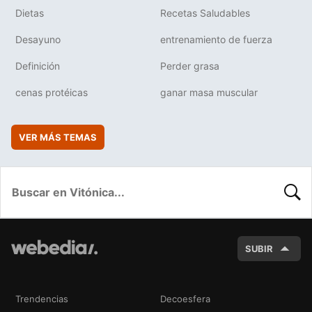
Dietas
Recetas Saludables
Desayuno
entrenamiento de fuerza
Definición
Perder grasa
cenas protéicas
ganar masa muscular
VER MÁS TEMAS
BUSC
SUBIR
Trendencias
Decoesfera