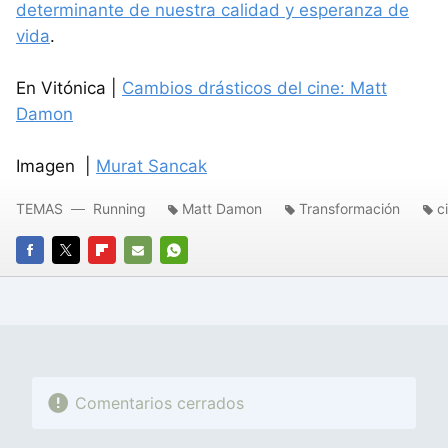
determinante de nuestra calidad y esperanza de
vida
.
En Vitónica |
Cambios drásticos del cine: Matt
Damon
Imagen |
Murat Sancak
TEMAS
Running
Matt Damon
Transformación
c
FACEBOOK
TWITTER
FLIPBOARD
E-
WHATSAPP
MAIL
Comentarios cerrados