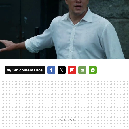
Sin comentarios
FACEBOOK
TWITTER
FLIPBOARD
E-
WHATSAPP
MAIL