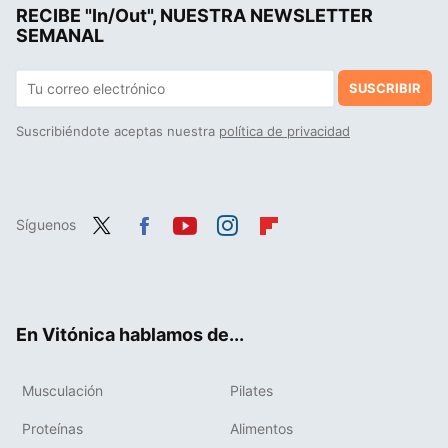
RECIBE "In/Out", NUESTRA NEWSLETTER
SEMANAL
SUSCRIBIR
Suscribiéndote aceptas nuestra
política de privacidad
Síguenos
Twit
Fac
You
Inst
Flip
ter
ebo
tub
agr
boa
ok
e
am
rd
En Vitónica hablamos de...
Musculación
Pilates
Proteínas
Alimentos