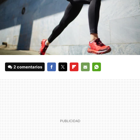
2 comentarios
FACEBOOK
TWITTER
FLIPBOARD
E-
WHATSAPP
MAIL