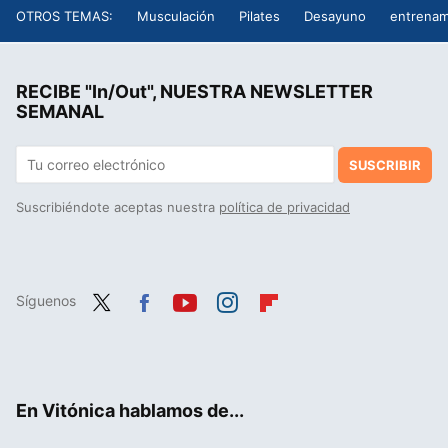
OTROS TEMAS:
Musculación
Pilates
Desayuno
entrenam
RECIBE "In/Out", NUESTRA NEWSLETTER
SEMANAL
SUSCRIBIR
Suscribiéndote aceptas nuestra
política de privacidad
Síguenos
Twit
Fac
You
Inst
Flip
ter
ebo
tub
agr
boa
ok
e
am
rd
En Vitónica hablamos de...