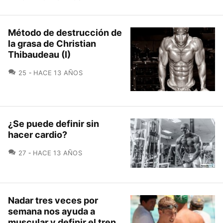
Método de destrucción de
la grasa de Christian
Thibaudeau (I)
COMENTARIOS
25
HACE 13 AÑOS
¿Se puede definir sin
hacer cardio?
COMENTARIOS
27
HACE 13 AÑOS
Nadar tres veces por
semana nos ayuda a
muscular y definir el tren