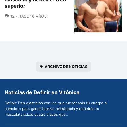
superior
COMENTARIOS
12
HACE 16 AÑOS
ARCHIVO DE NOTICIAS
Noticias de Definir en Vitónica
Definir:Tres ejercicios con los que entrenarás tu cuerpo al
completo para ganar fuerza, resistencia y definirás tu
musculatura.Las cuatro claves que..