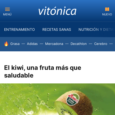
MENÚ
NUEVO
ENTRENAMIENTO
RECETAS SANAS
NUTRICIÓN Y DIETA
HOY SE HABLA DE
Grasa
Adidas
Mercadona
Decathlon
Cerebro
El kiwi, una fruta más que
saludable