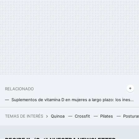
RELACIONADO
Suplementos de vitamina D en mujeres a largo plazo: los inesperados efectos arrojados por un estudio
Estas son las proteínas que aporta un huevo, y 11 recetas fáciles para aprovecharlas
TEMAS DE INTERÉS
Quinoa
Crossfit
Pilates
Postura
La debacle demográfica en Europa, expuesta en este mapa con un invitado engañoso: Mónaco