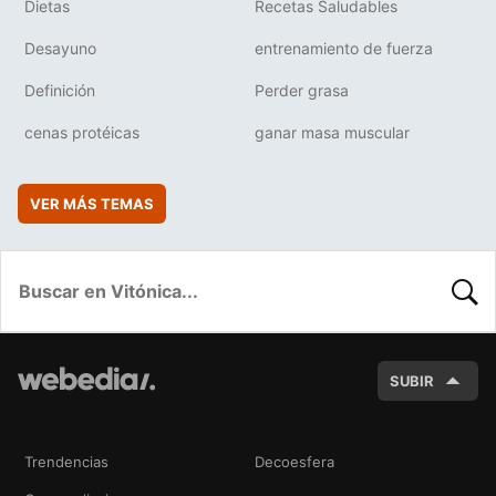
Dietas
Recetas Saludables
Desayuno
entrenamiento de fuerza
Definición
Perder grasa
cenas protéicas
ganar masa muscular
VER MÁS TEMAS
BUSC
SUBIR
Trendencias
Decoesfera