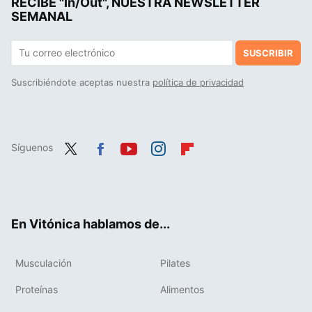
RECIBE "In/Out", NUESTRA NEWSLETTER
SEMANAL
SUSCRIBIR
Suscribiéndote aceptas nuestra
política de privacidad
Síguenos
Twit
Fac
You
Inst
Flip
ter
ebo
tub
agr
boa
ok
e
am
rd
En Vitónica hablamos de...
Musculación
Pilates
Proteínas
Alimentos