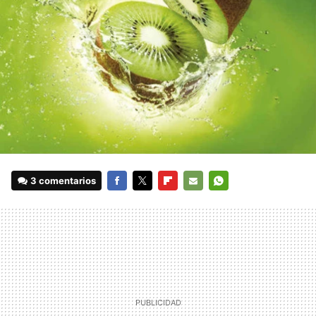
3 comentarios
FACEBOOK
TWITTER
FLIPBOARD
E-
WHATSAPP
MAIL