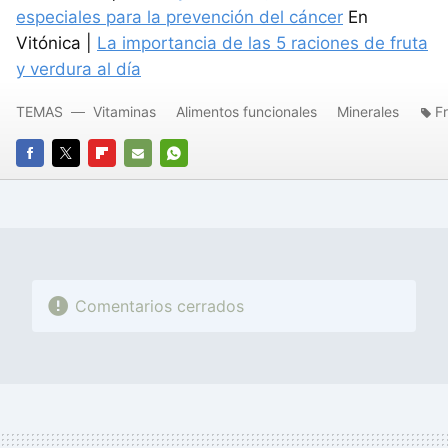
especiales para la prevención del cáncer
En
Vitónica |
La importancia de las 5 raciones de fruta
y verdura al día
TEMAS
Vitaminas
Alimentos funcionales
Minerales
F
FACEBOOK
TWITTER
FLIPBOARD
E-
WHATSAPP
MAIL
Comentarios cerrados