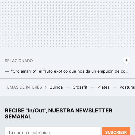
RELACIONADO
"Oro amarillo": el fruto exótico que nos da un empujón de colágeno para mejorar la salud de la piel
Los desconocidos beneficios de los microbios del té kombucha: son capaces de eliminar las reservas de grasa sin esfuerzo
TEMAS DE INTERÉS
Quinoa
Crossfit
Pilates
Postura
Con este kit para vino de Lidl podemos abrir las botellas caras como un profesional (y las baratas también)
RECIBE "In/Out", NUESTRA NEWSLETTER
SEMANAL
SUSCRIBIR