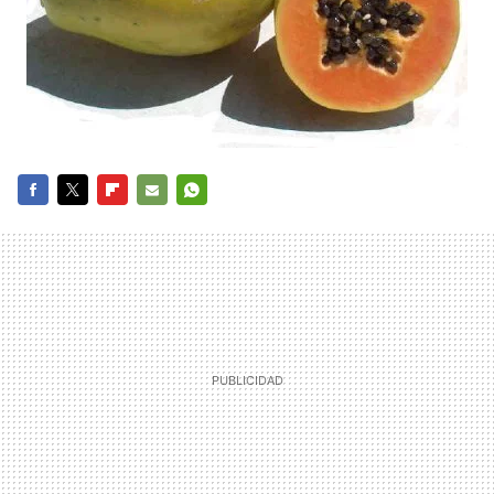
FACEBOOK
TWITTER
FLIPBOARD
E-
WHATSAPP
MAIL