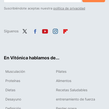
Suscribiéndote aceptas nuestra
política de privacidad
Síguenos
Twit
Fac
You
Inst
Flip
ter
ebo
tub
agr
boa
ok
e
am
rd
En Vitónica hablamos de...
Musculación
Pilates
Proteínas
Alimentos
Dietas
Recetas Saludables
Desayuno
entrenamiento de fuerza
Definición
Perder grasa