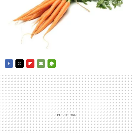
FACEBOOK
TWITTER
FLIPBOARD
E-
WHATSAPP
MAIL