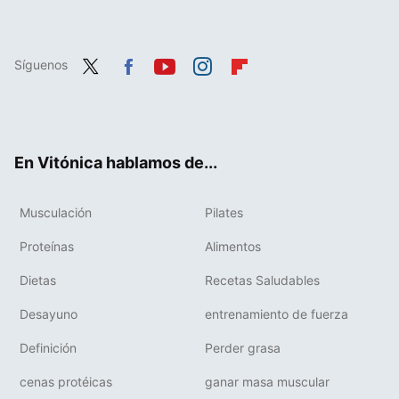
Síguenos
Twit
Fac
You
Inst
Flip
ter
ebo
tub
agr
boa
ok
e
am
rd
En Vitónica hablamos de...
Musculación
Pilates
Proteínas
Alimentos
Dietas
Recetas Saludables
Desayuno
entrenamiento de fuerza
Definición
Perder grasa
cenas protéicas
ganar masa muscular