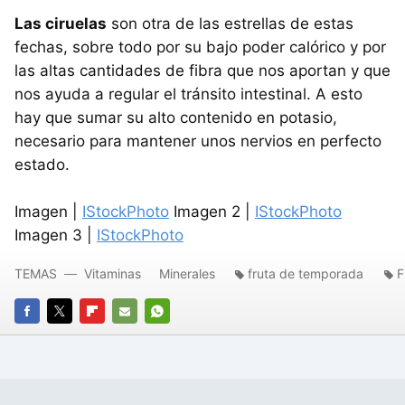
Las ciruelas
son otra de las estrellas de estas
fechas, sobre todo por su bajo poder calórico y por
las altas cantidades de fibra que nos aportan y que
nos ayuda a regular el tránsito intestinal. A esto
hay que sumar su alto contenido en potasio,
necesario para mantener unos nervios en perfecto
estado.
Imagen |
IStockPhoto
Imagen 2 |
IStockPhoto
Imagen 3 |
IStockPhoto
TEMAS
Vitaminas
Minerales
fruta de temporada
F
FACEBOOK
TWITTER
FLIPBOARD
E-
WHATSAPP
MAIL