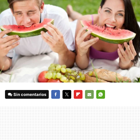
Sin comentarios
FACEBOOK
TWITTER
FLIPBOARD
E-
WHATSAPP
MAIL