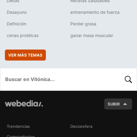
Dietas
Recetas Saludables
Desayuno
entrenamiento de fuerza
Definición
Perder grasa
cenas protéicas
ganar masa muscular
VER MÁS TEMAS
BUSC
SUBIR
Trendencias
Decoesfera
Compradiccion