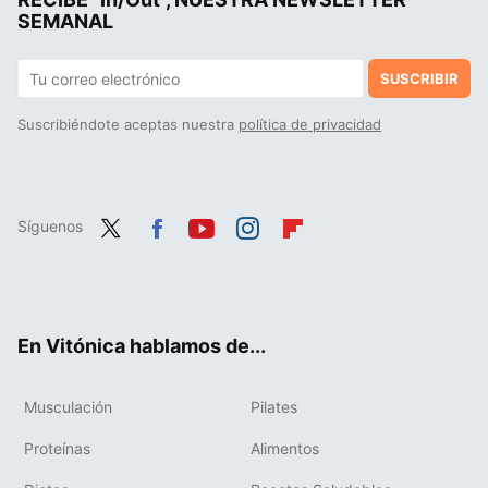
SEMANAL
SUSCRIBIR
Suscribiéndote aceptas nuestra
política de privacidad
Síguenos
Twit
Fac
You
Inst
Flip
ter
ebo
tub
agr
boa
ok
e
am
rd
En Vitónica hablamos de...
Musculación
Pilates
Proteínas
Alimentos