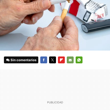
Sin comentarios
FACEBOOK
TWITTER
FLIPBOARD
E-
WHATSAPP
MAIL