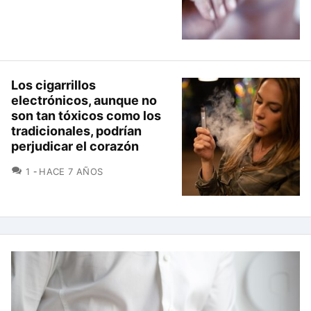
Los cigarrillos
electrónicos, aunque no
son tan tóxicos como los
tradicionales, podrían
perjudicar el corazón
COMENTARIOS
1
HACE 7 AÑOS