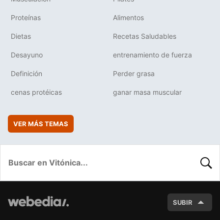
Proteínas
Alimentos
Dietas
Recetas Saludables
Desayuno
entrenamiento de fuerza
Definición
Perder grasa
cenas protéicas
ganar masa muscular
VER MÁS TEMAS
BUSC
SUBIR