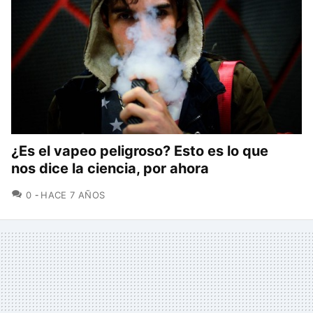
¿Es el vapeo peligroso? Esto es lo que
nos dice la ciencia, por ahora
COMENTARIOS
0
HACE 7 AÑOS