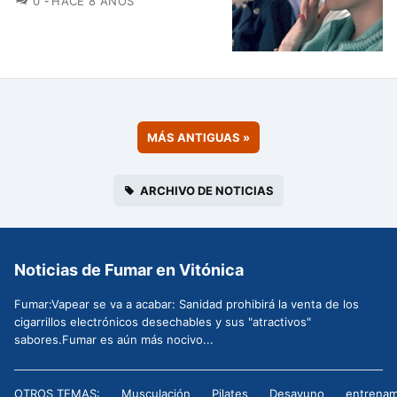
0
HACE 8 AÑOS
MÁS ANTIGUAS
»
ARCHIVO DE NOTICIAS
Noticias de Fumar en Vitónica
Fumar:Vapear se va a acabar: Sanidad prohibirá la venta de los
cigarrillos electrónicos desechables y sus "atractivos"
sabores.Fumar es aún más nocivo...
OTROS TEMAS:
Musculación
Pilates
Desayuno
entrenam