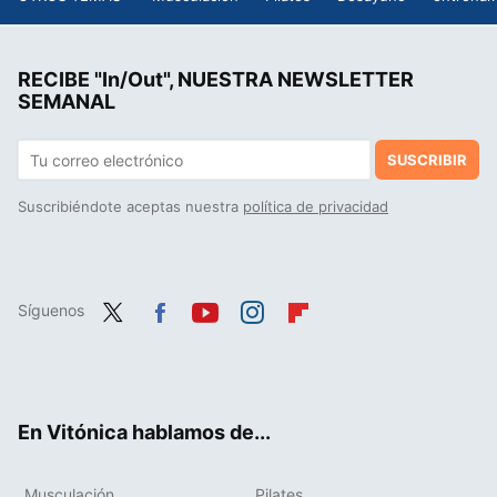
RECIBE "In/Out", NUESTRA NEWSLETTER
SEMANAL
SUSCRIBIR
Suscribiéndote aceptas nuestra
política de privacidad
Síguenos
Twit
Fac
You
Inst
Flip
ter
ebo
tub
agr
boa
ok
e
am
rd
En Vitónica hablamos de...
Musculación
Pilates