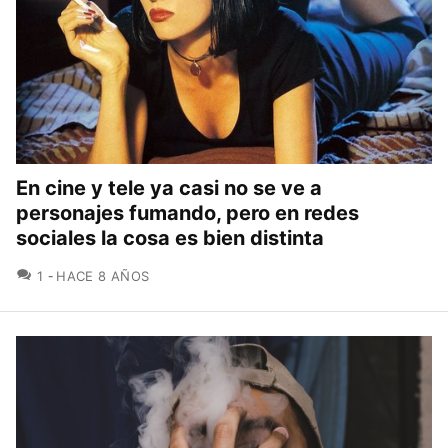
En cine y tele ya casi no se ve a
personajes fumando, pero en redes
sociales la cosa es bien distinta
COMENTARIOS
1
HACE 8 AÑOS