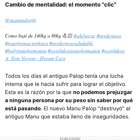
Cambio de mentalidad: el momento "clic"
@manupalopfit
Como bajé de 140kg a 80kg 💪🏻
#adelgazar
#perderpeso
#transformacionfisica
#perderpesosaludable
#bodytransformation
#weightlosstransformation
#weightloss
♬ Epic Voyage - Dream Cave
Todos los días el antiguo Palop tenía una lucha
interna que le hacía sufrir para lograr el objetivo.
Esta es la razón por la que
no podemos prejuzgar
a ninguna persona por su peso sin saber por qué
está pasando
. El nuevo Manu Palop "destruyó" al
antiguo Manu que estaba lleno de inseguridades.