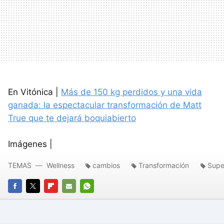
En Vitónica |
Más de 150 kg perdidos y una vida
ganada: la espectacular transformación de Matt
True que te dejará boquiabierto
Imágenes |
TEMAS
Wellness
cambios
Transformación
Supe
FACEBOOK
TWITTER
FLIPBOARD
E-
WHATSAPP
MAIL