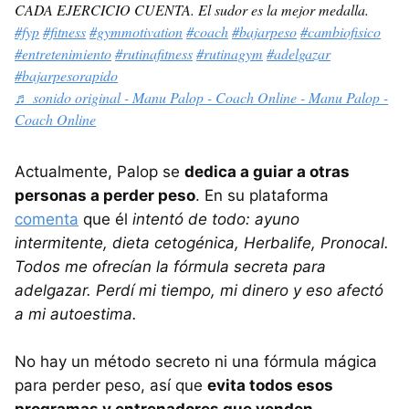
CADA EJERCICIO CUENTA. El sudor es la mejor medalla.
#fyp
#fitness
#gymmotivation
#coach
#bajarpeso
#cambiofisico
#entretenimiento
#rutinafitness
#rutinagym
#adelgazar
#bajarpesorapido
♬ sonido original - Manu Palop - Coach Online - Manu Palop -
Coach Online
Actualmente, Palop se
dedica a guiar a otras
personas a perder peso
. En su plataforma
comenta
que él
intentó de todo: ayuno
intermitente, dieta cetogénica, Herbalife, Pronocal.
Todos me ofrecían la fórmula secreta para
adelgazar. Perdí mi tiempo, mi dinero y eso afectó
a mi autoestima.
No hay un método secreto ni una fórmula mágica
para perder peso, así que
evita todos esos
programas y entrenadores que venden